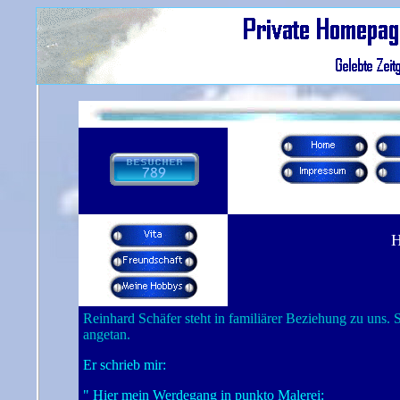
H
Reinhard Schäfer steht in familiärer Beziehung zu uns. 
angetan.
Er schrieb mir:
" Hier mein Werdegang in punkto Malerei: