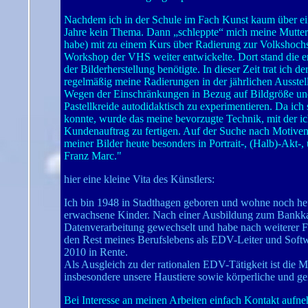
Nachdem ich in der Schule im Fach Kunst kaum über ein
Jahre kein Thema. Dann „schleppte“ mich meine Mutter 
habe) mit zu einem Kurs über Radierung zur Volkshochsc
Workshop der VHS weiter entwickelte. Dort stand die erf
der Bilderherstellung benötigte. In dieser Zeit trat ich 
regelmäßig meine Radierungen in der jährlichen Ausstel
Wegen der Einschränkungen in Bezug auf Bildgröße un
Pastellkreide autodidaktisch zu experimentieren. Da ich 
konnte, wurde das meine bevorzugte Technik, mit der ich
Kundenauftrag zu fertigen. Auf der Suche nach Motiven 
meiner Bilder heute besonders in Portrait-, (Halb)-Akt
Franz Marc."
hier eine kleine Vita des Künstlers:
Ich bin 1948 in Stadthagen geboren und wohne noch he
erwachsene Kinder. Nach einer Ausbildung zum Bankka
Datenverarbeitung gewechselt und habe nach weiterer 
den Rest meines Berufslebens als EDV-Leiter und Softwa
2010 in Rente.
Als Ausgleich zu der rationalen EDV-Tätigkeit ist die 
insbesondere unsere Haustiere sowie körperliche und gei
Bei Interesse an meinen Arbeiten einfach Kontakt aufn